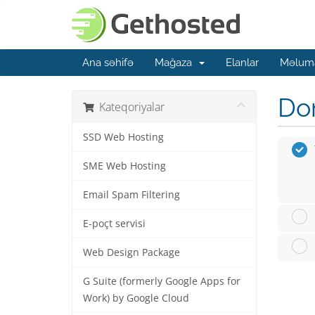
Ana səhifə
Mağaza
Elanlar
Məluma
Dom
Kateqoriyalar
SSD Web Hosting
SME Web Hosting
Email Spam Filtering
E-poçt servisi
Web Design Package
G Suite (formerly Google Apps for
Work) by Google Cloud