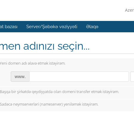
Azer
t bazası
Server/Şəbəkə vəziyyəti
Əlaqə
en adınızı seçin...
Yeni domen adı əlavə etmək istəyirəm.
www.
Başqa bir şirkətdə qeydiyyatda olan domeni transfer etmək istəyirəm.
Sadəcə neymserverləri (nameserver) yeniləmək istəyirəm.