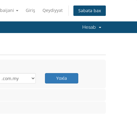
baijani
Giriş
Qeydiyyat
Səbətə bax
Hesab
Yoxla