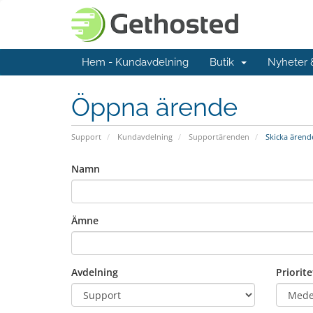
Hem - Kundavdelning
Butik
Nyheter
Öppna ärende
Support
Kundavdelning
Supportärenden
Skicka ärend
Namn
Ämne
Avdelning
Priorite