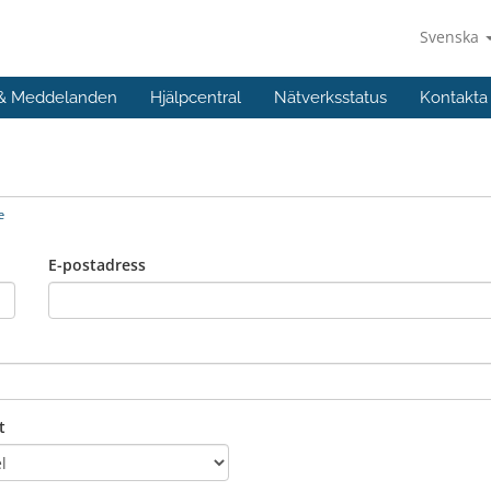
Svenska
 & Meddelanden
Hjälpcentral
Nätverksstatus
Kontakta
e
E-postadress
t