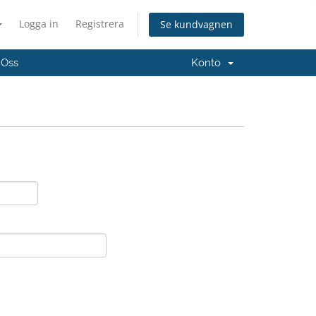
Logga in
Registrera
Se kundvagnen
 Oss
Konto