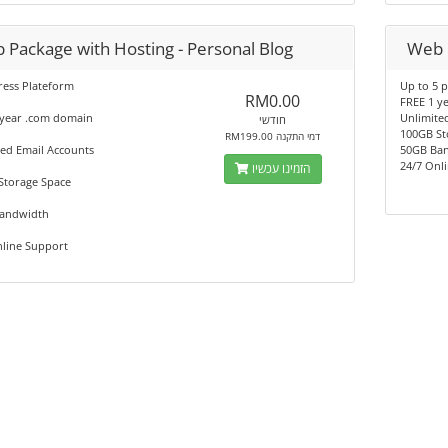
 Package with Hosting - Personal Blog
Web 
ess Plateform
Up to 5 
RM0.00
FREE 1 y
 year .com domain
Unlimite
חודשי
100GB St
RM199.00 דמי התקנה
ed Email Accounts
50GB Ba
24/7 Onl
הזמינו עכשיו
Storage Space
andwidth
nline Support