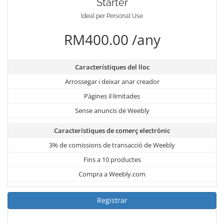
Starter
Ideal per Personal Use
RM400.00 /any
Característiques del lloc
Arrossegar i deixar anar creador
Pàgines il·limitades
Sense anuncis de Weebly
Característiques de comerç electrònic
3% de comissions de transacció de Weebly
Fins a 10 productes
Compra a Weebly.com
Registrar