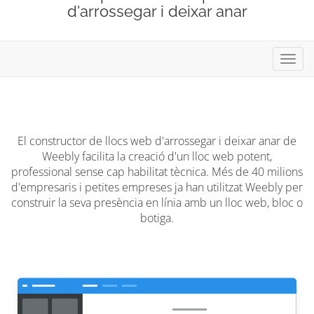
d'arrossegar i deixar anar
Canvi
la
naveg
El constructor de llocs web d'arrossegar i deixar anar de
Weebly facilita la creació d'un lloc web potent,
professional sense cap habilitat tècnica. Més de 40 milions
d'empresaris i petites empreses ja han utilitzat Weebly per
construir la seva presència en línia amb un lloc web, bloc o
botiga.