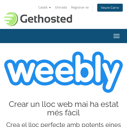
Català
Entrada
Registrar-se
Veure Carro
Canv
la
nave
Crear un lloc web mai ha estat
més fàcil
Crea el lloc perfecte amb potents eines