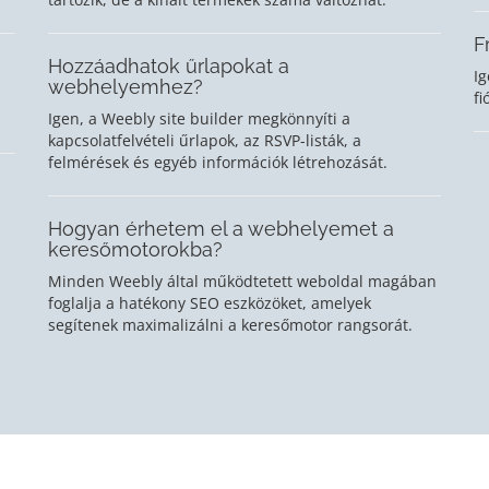
F
Hozzáadhatok űrlapokat a
Ig
webhelyemhez?
fi
Igen, a Weebly site builder megkönnyíti a
kapcsolatfelvételi űrlapok, az RSVP-listák, a
felmérések és egyéb információk létrehozását.
Hogyan érhetem el a webhelyemet a
keresőmotorokba?
Minden Weebly által működtetett weboldal magában
foglalja a hatékony SEO eszközöket, amelyek
segítenek maximalizálni a keresőmotor rangsorát.