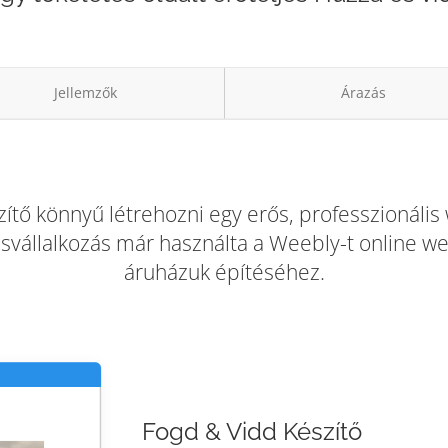
Jellemzők
Árazás
tő könnyű létrehozni egy erős, professzionális 
kisvállalkozás már használta a Weebly-t online w
áruházuk építéséhez.
Fogd & Vidd Készítő