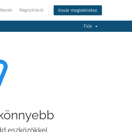
tkezés
Regisztráció
Kosár megtekintése
Fiók
 könnyebb
idd eszközökkel