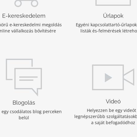
E-kereskedelem
Űrlapok
 körű e-kereskedelmi megoldás
Egyéni kapcsolattartó-űrlapok
nline vállalkozás bővítésére
listák és-felmérések létreh
Videó
Blogolás
Helyezzen be egy videót
s egy csodálatos blog perceken
legnépszerűbb szolgáltatásokb
belül
a saját befogadódhoz