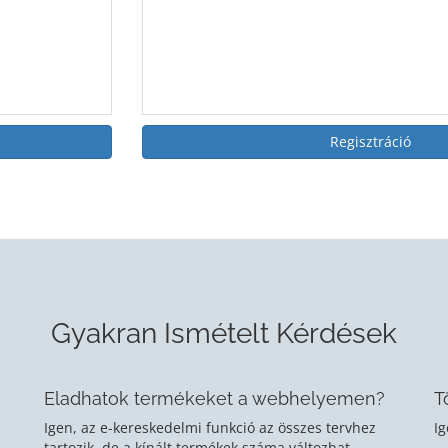
Regisztráció
Gyakran Ismételt Kérdések
Eladhatok termékeket a webhelyemen?
T
Igen, az e-kereskedelmi funkció az összes tervhez
Ig
tartozik, de a kínált termékek száma változhat.