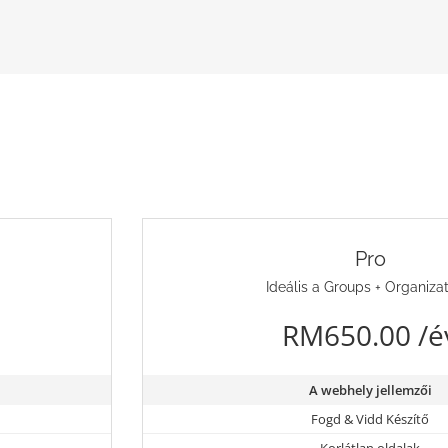
Pro
Ideális a Groups + Organiza
RM650.00 /é
A webhely jellemzői
Fogd & Vidd Készítő
Korlátlan oldalak