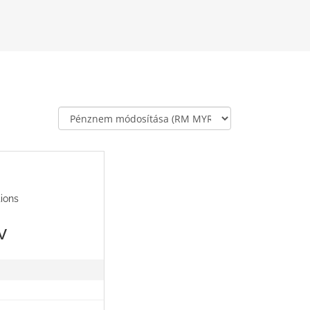
tions
v