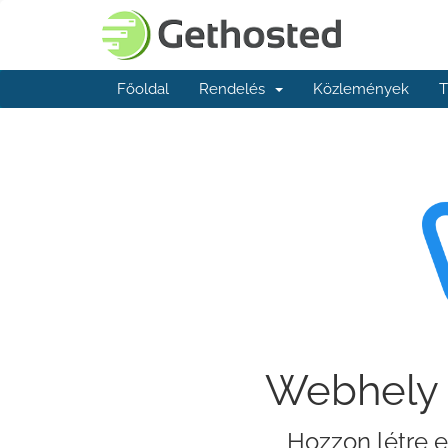
Főoldal
Rendelés
Közlemények
T
Webhely 
Hozzon létre e