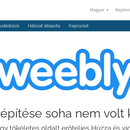
Magyar
Bejelen
udásbázis
Hálózat állapota
Kapcsolat
építése soha nem volt
gy tökéletes oldalt erőteljes Húzza és v