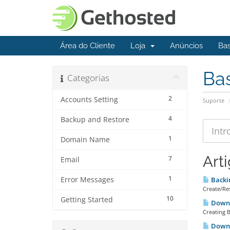
Área do Cliente
Loja
Anúncios
Ba
Ba
Categorias
2
Accounts Setting
Suporte
4
Backup and Restore
1
Domain Name
Art
7
Email
1
Error Messages
Backi
Create/Res
10
Getting Started
Downl
Creating B
Downl