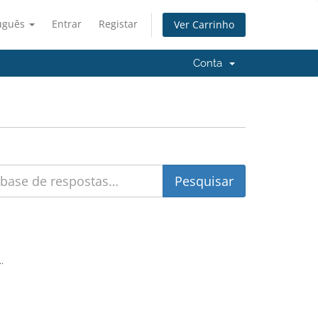
uguês
Entrar
Registar
Ver Carrinho
Conta
.