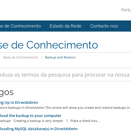
Port
se de Conhecimento
Estado da Rede
Contacte-nos
se de Conhecimento
Base de Conhecimento
Backup and Restore
igos
ng Up in DirectAdmin
tore backups in DirectAdmin This article will show you create and restore backups in..
oad the backup to your computer
ackups Creating a backup is very simple: 1. Place a check box...
oading MySQL database(s) in DirectAdmin