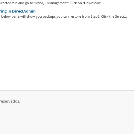
DirectAdmin and go to “MySQL Management” Click on “Download”...
ing in DirectAdmin
 below pane will show you backups you can restore from Step6: Click the Select...
 reservados.